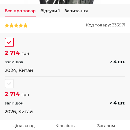
Все про товар
Відгуки
1
Запитання
+38 (050)-911-911-2
- Щепкіна
Код товару: 335971
+38 (099)-643-33-77
- Тополь
+38 (068)-923-74-19
- Калинова
2 714
грн
> 4 шт.
залишок
2024, Китай
2 714
грн
> 4 шт.
залишок
2026, Китай
Ціна за од.
Кількість
Загалом