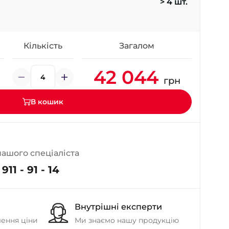
> 4 шт.
- на Калиновій
+38 (077) 7-184-184
- Донецьке шосе
Кількість
Загалом
+38 (050)-911-911-2
42 044
- Щепкіна
грн
+38 (099)-643-33-77
- Тополь
В кошик
+38 (068)-923-74-19
- Калинова
нашого спеціаліста
911 - 91 - 14
Внутрішні експерти
шення ціни
Ми знаємо нашу продукцію