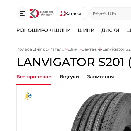
Каталог
РІЗНОШИРОКІ ШИНИ
ШИНИ
ДИСКИ
Ш
Колеса Дніпро
Каталог
Шини
Вантажні
Lanvigator S2
LANVIGATOR
S201
Все про товар
Відгуки
Запитання