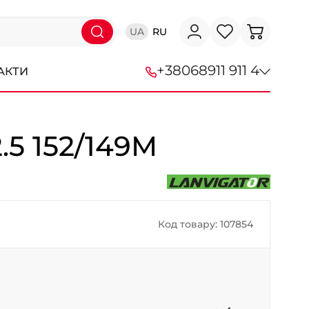
UA
RU
+38
068
911 911 4
АКТИ
+38 (068) 911-911-4
.5 152/149M
+38 (050) 911-911-4
+38 (067) 113-44-44
+38 (095) 276-44-44
Код товару: 107854
+38 (067) 911-14-14
- на Щепкіна
+38 (098) 911-911-0
- на Тополі
+38 (098) 911-911-4