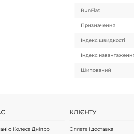
RunFlat
Призначення
Індекс швидкості
Індекс навантаженн
Шипований
АС
КЛІЄНТУ
анію Колеса Дніпро
Оплата і доставка