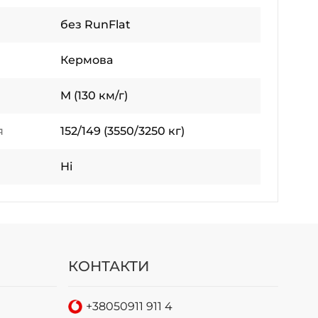
без RunFlat
Кермова
M (130 км/г)
я
152/149 (3550/3250 кг)
Ні
КОНТАКТИ
+38
050
911 911 4