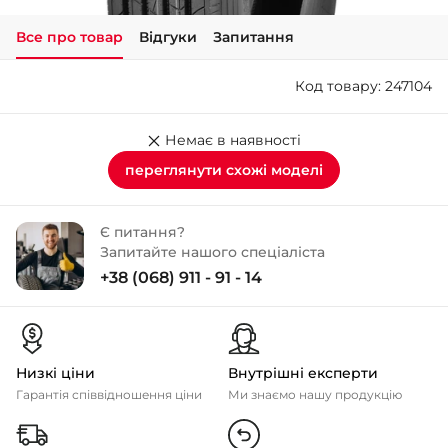
Все про товар
Відгуки
Запитання
+38 (050)-911-911-2
- Щепкіна
Код товару: 247104
+38 (099)-643-33-77
- Тополь
+38 (068)-923-74-19
Немає в наявності
- Калинова
переглянути схожі моделі
Є питання?
Запитайте нашого спеціаліста
+38 (068) 911 - 91 - 14
Низкі ціни
Внутрішні експерти
Гарантія співвідношення ціни
Ми знаємо нашу продукцію