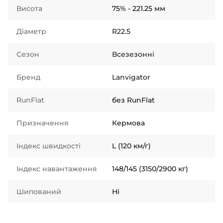
Висота
75% - 221.25 мм
Діаметр
R22.5
Сезон
Всезезонні
Бренд
Lanvigator
RunFlat
без RunFlat
Призначення
Кермова
Індекс швидкості
L (120 км/г)
Індекс навантаження
148/145 (3150/2900 кг)
Шипований
Ні