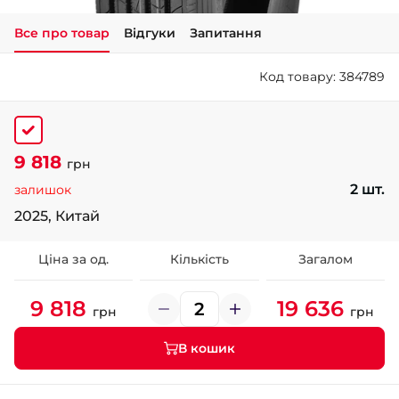
Все про товар
Відгуки
Запитання
+38 (050)-911-911-2
- Щепкіна
Код товару: 384789
+38 (099)-643-33-77
- Тополь
+38 (068)-923-74-19
- Калинова
9 818
грн
2 шт.
залишок
2025, Китай
Ціна за од.
Кількість
Загалом
9 818
19 636
грн
грн
В кошик