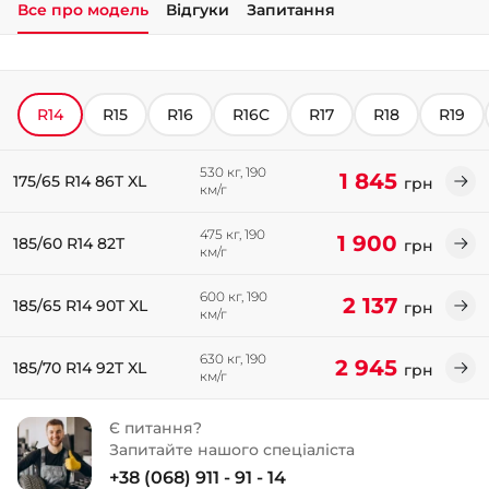
Все про модель
Відгуки
Запитання
+38 (050)-911-911-2
- Щепкіна
+38 (099)-643-33-77
R14
R15
R16
R16C
R17
R18
R19
- Тополь
+38 (068)-923-74-19
- Калинова
530 кг, 190
1 845
175/65 R14 86T XL
грн
км/г
475 кг, 190
1 900
185/60 R14 82T
грн
км/г
600 кг, 190
2 137
185/65 R14 90T XL
грн
км/г
630 кг, 190
2 945
185/70 R14 92T XL
грн
км/г
Є питання?
Запитайте нашого спеціаліста
+38 (068) 911 - 91 - 14