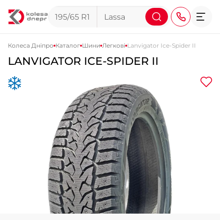
Колеса Дніпро
Каталог
Шини
Легкові
Lanvigator Ice-Spider II
LANVIGATOR ICE-SPIDER II
+38 (068) 911-911-4
+38 (050) 911-911-4
+38 (067) 113-44-44
+38 (095) 276-44-44
+38 (067) 911-14-14
- на Щепкіна
+38 (098) 911-911-0
- на Тополі
+38 (098) 911-911-4
- на Калиновій
+38 (077) 7-184-184
- Донецьке шосе