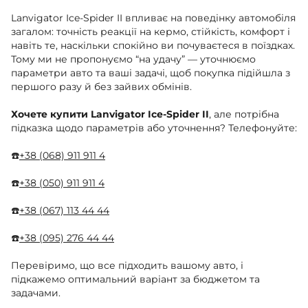
Lanvigator Ice-Spider II впливає на поведінку автомобіля
загалом: точність реакції на кермо, стійкість, комфорт і
навіть те, наскільки спокійно ви почуваєтеся в поїздках.
Тому ми не пропонуємо “на удачу” — уточнюємо
параметри авто та ваші задачі, щоб покупка підійшла з
першого разу й без зайвих обмінів.
Хочете купити Lanvigator Ice-Spider II
, але потрібна
підказка щодо параметрів або уточнення? Телефонуйте:
☎️
+38 (068) 911 911 4
☎️
+38 (050) 911 911 4
☎️
+38 (067) 113 44 44
☎️
+38 (095) 276 44 44
Перевіримо, що все підходить вашому авто, і
підкажемо оптимальний варіант за бюджетом та
задачами.