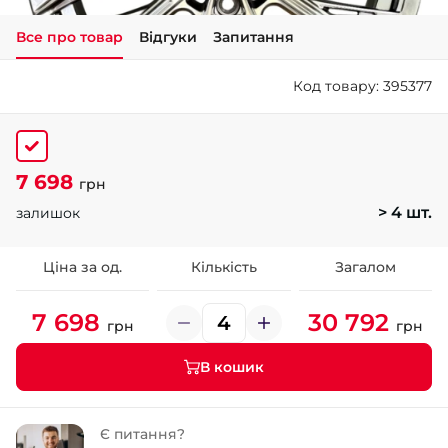
Все про товар
Відгуки
Запитання
+38 (050)-911-911-2
- Щепкіна
Код товару: 395377
+38 (099)-643-33-77
- Тополь
+38 (068)-923-74-19
- Калинова
7 698
грн
> 4 шт.
залишок
Ціна за од.
Кількість
Загалом
7 698
30 792
грн
грн
В кошик
Є питання?