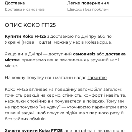
Доставка
Легке повернення
Доставка и самовивіз
Швидко і без проблем
ОПИС KOKO FF125
Купити Koko FF125
з доставкою по Дніпру або по
Україні (Нова Пошта) можна у нас в
Kolesa.dp.ua
.
Якщо ви в Дніпрі — доступний
самовивіз
або
доставка
містом
: привеземо ваше замовлення у зручний час і
місце.
На кожну покупку наш магазин надає
гарантію
.
Koko FF125 впливає на поведінку автомобіля загалом:
точність реакції на кермо, стійкість, комфорт і навіть те,
наскільки спокійно ви почуваєтеся в поїздках. Тому ми
не пропонуємо “на удачу” — уточнюємо параметри авто
та ваші задачі, щоб покупка підійшла з першого разу й
без зайвих обмінів.
Хочете купити Koko FF125
, але потрібна підказка щодо