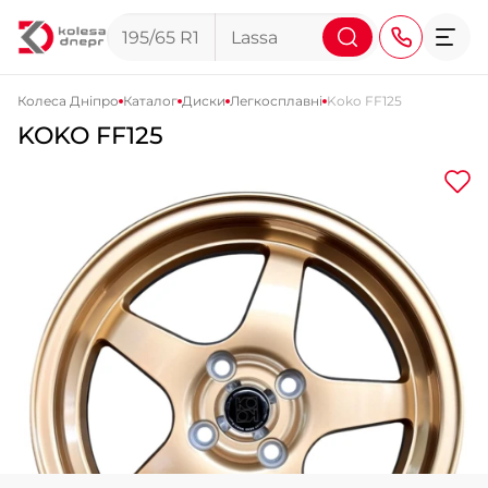
Колеса Дніпро
Каталог
Диски
Легкосплавні
Koko FF125
KOKO FF125
+38 (068) 911-911-4
+38 (050) 911-911-4
+38 (067) 113-44-44
+38 (095) 276-44-44
+38 (067) 911-14-14
- на Щепкіна
+38 (098) 911-911-0
- на Тополі
+38 (098) 911-911-4
- на Калиновій
+38 (077) 7-184-184
- Донецьке шосе