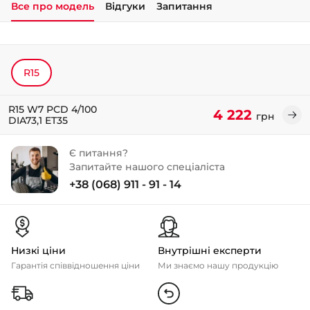
Все про модель
Відгуки
Запитання
+38 (050)-911-911-2
- Щепкіна
+38 (099)-643-33-77
R15
- Тополь
+38 (068)-923-74-19
- Калинова
R15 W7 PCD 4/100
4 222
грн
DIA73,1 ET35
Є питання?
Запитайте нашого спеціаліста
+38 (068) 911 - 91 - 14
Низкі ціни
Внутрішні експерти
Гарантія співвідношення ціни
Ми знаємо нашу продукцію