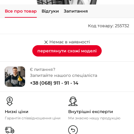
Все про товар
Відгуки
Запитання
+38 (050)-911-911-2
- Щепкіна
Код товару: 255732
+38 (099)-643-33-77
- Тополь
+38 (068)-923-74-19
Немає в наявності
- Калинова
переглянути схожі моделі
Є питання?
Запитайте нашого спеціаліста
+38 (068) 911 - 91 - 14
Низкі ціни
Внутрішні експерти
Гарантія співвідношення ціни
Ми знаємо нашу продукцію