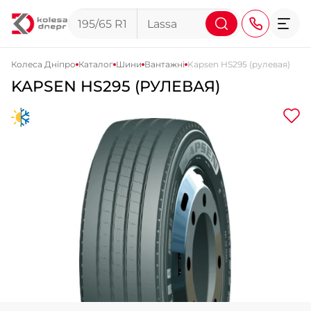
Колеса Дніпро
Каталог
Шини
Вантажні
Kapsen HS295 (рулевая)
KAPSEN HS295 (РУЛЕВАЯ)
+38 (068) 911-911-4
+38 (050) 911-911-4
+38 (067) 113-44-44
+38 (095) 276-44-44
+38 (067) 911-14-14
- на Щепкіна
+38 (098) 911-911-0
- на Тополі
+38 (098) 911-911-4
- на Калиновій
+38 (077) 7-184-184
- Донецьке шосе