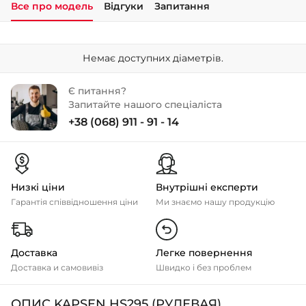
Все про модель
Відгуки
Запитання
+38 (050)-911-911-2
- Щепкіна
Немає доступних діаметрів.
+38 (099)-643-33-77
- Тополь
Є питання?
+38 (068)-923-74-19
Запитайте нашого спеціаліста
- Калинова
+38 (068) 911 - 91 - 14
Низкі ціни
Внутрішні експерти
Гарантія співвідношення ціни
Ми знаємо нашу продукцію
Доставка
Легке повернення
Доставка и самовивіз
Швидко і без проблем
ОПИС KAPSEN HS295 (РУЛЕВАЯ)