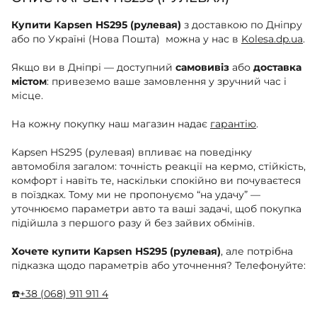
Купити Kapsen HS295 (рулевая)
з доставкою по Дніпру
або по Україні (Нова Пошта) можна у нас в
Kolesa.dp.ua
.
Якщо ви в Дніпрі — доступний
самовивіз
або
доставка
містом
: привеземо ваше замовлення у зручний час і
місце.
На кожну покупку наш магазин надає
гарантію
.
Kapsen HS295 (рулевая) впливає на поведінку
автомобіля загалом: точність реакції на кермо, стійкість,
комфорт і навіть те, наскільки спокійно ви почуваєтеся
в поїздках. Тому ми не пропонуємо “на удачу” —
уточнюємо параметри авто та ваші задачі, щоб покупка
підійшла з першого разу й без зайвих обмінів.
Хочете купити Kapsen HS295 (рулевая)
, але потрібна
підказка щодо параметрів або уточнення? Телефонуйте:
☎️
+38 (068) 911 911 4