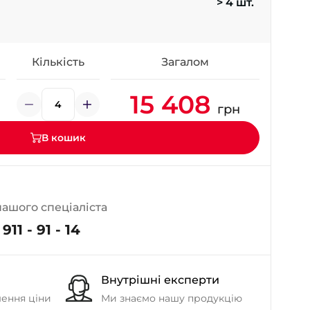
> 4 шт.
- на Калиновій
+38 (077) 7-184-184
- Донецьке шосе
Кількість
Загалом
+38 (050)-911-911-2
15 408
- Щепкіна
грн
+38 (099)-643-33-77
- Тополь
В кошик
+38 (068)-923-74-19
- Калинова
нашого спеціаліста
911 - 91 - 14
Внутрішні експерти
шення ціни
Ми знаємо нашу продукцію