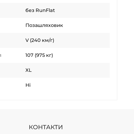
без RunFlat
Позашляховик
V (240 км/г)
я
107 (975 кг)
XL
Ні
КОНТАКТИ