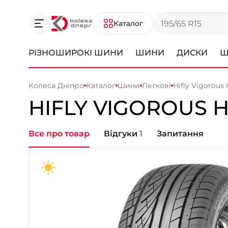
Каталог
РІЗНОШИРОКІ ШИНИ
ШИНИ
ДИСКИ
Ш
Колеса Дніпро
Каталог
Шини
Легкові
Hifly Vigorous
HIFLY
VIGOROUS H
Все про товар
Відгуки
1
Запитання