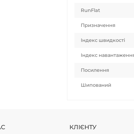
RunFlat
Призначення
Індекс швидкості
Індекс навантаженн
Посилення
Шипований
АС
КЛІЄНТУ