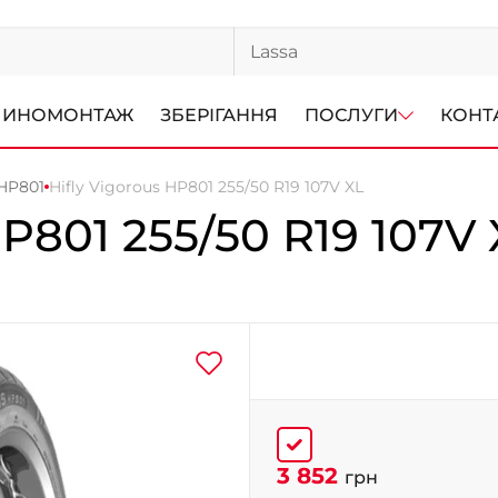
ИНОМОНТАЖ
ЗБЕРІГАННЯ
ПОСЛУГИ
КОНТ
 HP801
Hifly Vigorous HP801 255/50 R19 107V XL
P801
255/50 R19 107V 
3 852
грн