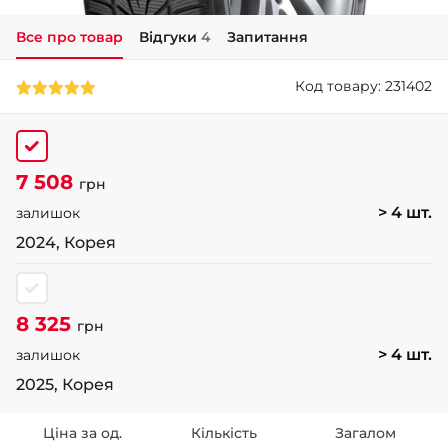
Все про товар
Відгуки
4
Запитання
+38 (050)-911-911-2
- Щепкіна
Код товару: 231402
+38 (099)-643-33-77
- Тополь
+38 (068)-923-74-19
- Калинова
7 508
грн
> 4 шт.
залишок
2024, Корея
8 325
грн
> 4 шт.
залишок
2025, Корея
Ціна за од.
Кількість
Загалом