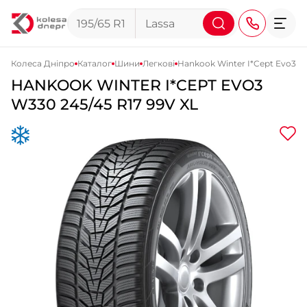
Колеса Дніпро
Каталог
Шини
Легкові
Hankook Winter I*Cept Evo3 
HANKOOK
WINTER I*CEPT EVO3
+38 (068) 911-911-4
W330
245/45 R17 99V XL
+38 (050) 911-911-4
+38 (067) 113-44-44
+38 (095) 276-44-44
+38 (067) 911-14-14
- на Щепкіна
+38 (098) 911-911-0
- на Тополі
+38 (098) 911-911-4
- на Калиновій
+38 (077) 7-184-184
- Донецьке шосе