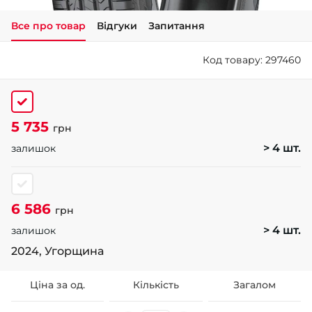
Все про товар
Відгуки
Запитання
+38 (050)-911-911-2
- Щепкіна
Код товару: 297460
+38 (099)-643-33-77
- Тополь
+38 (068)-923-74-19
- Калинова
5 735
грн
> 4 шт.
залишок
6 586
грн
> 4 шт.
залишок
2024, Угорщина
Ціна за од.
Кількість
Загалом