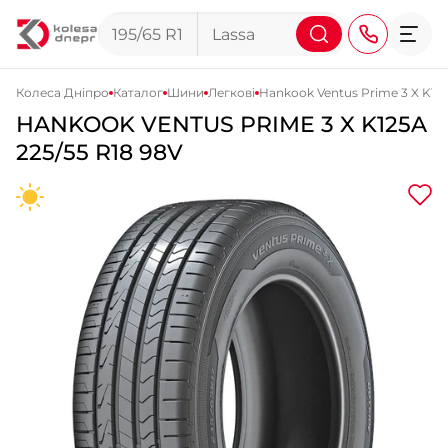
Колеса Дніпро
Каталог
Шини
Легкові
Hankook Ventus Prime 3 X K12
HANKOOK
VENTUS PRIME 3 X K125A
+38 (068) 911-911-4
225/55 R18 98V
+38 (050) 911-911-4
+38 (067) 113-44-44
+38 (095) 276-44-44
+38 (067) 911-14-14
- на Щепкіна
+38 (098) 911-911-0
- на Тополі
+38 (098) 911-911-4
- на Калиновій
+38 (077) 7-184-184
- Донецьке шосе