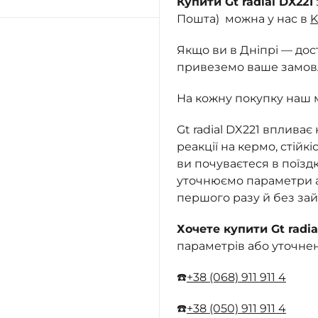
Купити Gt radial DX221
Пошта) можна у нас в
K
Якщо ви в Дніпрі — до
привеземо ваше замовле
На кожну покупку наш 
Gt radial DX221 впливає
реакції на кермо, стійкі
ви почуваєтеся в поїзд
уточнюємо параметри ав
першого разу й без зай
Хочете купити Gt radia
параметрів або уточне
☎️
+38 (068) 911 911 4
☎️
+38 (050) 911 911 4