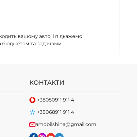
ходить вашому авто, і підкажемо
а бюджетом та задачами.
КОНТАКТИ
+38
050
911 911 4
+38
068
911 911 4
amobilshina@gmail.com