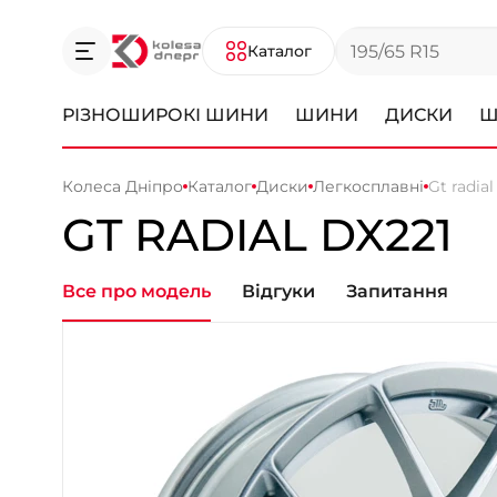
Каталог
РІЗНОШИРОКІ ШИНИ
ШИНИ
ДИСКИ
Ш
Колеса Дніпро
Каталог
Диски
Легкосплавні
Gt radia
GT RADIAL DX221
Все про модель
Відгуки
Запитання