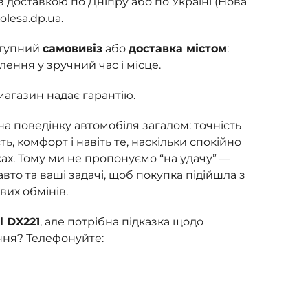
з доставкою по Дніпру або по Україні (Нова
olesa.dp.ua
.
ступний
самовивіз
або
доставка містом
:
ння у зручний час і місце.
магазин надає
гарантію
.
 на поведінку автомобіля загалом: точність
сть, комфорт і навіть те, наскільки спокійно
ках. Тому ми не пропонуємо “на удачу” —
то та ваші задачі, щоб покупка підійшла з
вих обмінів.
l DX221
, але потрібна підказка щодо
ння? Телефонуйте: