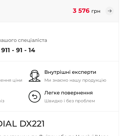
- на Калиновій
3 576
грн
+38 (077) 7-184-184
- Донецьке шосе
+38 (050)-911-911-2
нашого спеціаліста
- Щепкіна
911 - 91 - 14
+38 (099)-643-33-77
- Тополь
+38 (068)-923-74-19
- Калинова
Внутрішні експерти
шення ціни
Ми знаємо нашу продукцію
Легке повернення
із
Швидко і без проблем
IAL DX221