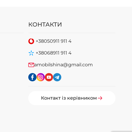
КОНТАКТИ
+38
050
911 911 4
+38
068
911 911 4
amobilshina@gmail.com
Контакт із керівником