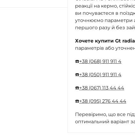
реакції на кермо, стійкі
ви почуваєтеся в поїзд
уточнюємо параметри ав
першого разу й без зай
Хочете купити Gt radial
параметрів або уточне
☎️
+38 (068) 911 911 4
☎️
+38 (050) 911 911 4
☎️
+38 (067) 113 44 44
☎️
+38 (095) 276 44 44
Перевіримо, що все під
оптимальний варіант з