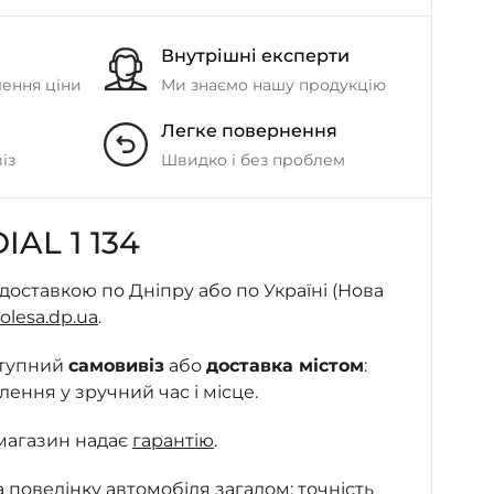
- на Калиновій
+38 (077) 7-184-184
Внутрішні експерти
- Донецьке шосе
шення ціни
Ми знаємо нашу продукцію
Легке повернення
+38 (050)-911-911-2
- Щепкіна
із
Швидко і без проблем
+38 (099)-643-33-77
- Тополь
AL 1 134
+38 (068)-923-74-19
- Калинова
доставкою по Дніпру або по Україні (Нова
olesa.dp.ua
.
ступний
самовивіз
або
доставка містом
:
ння у зручний час і місце.
магазин надає
гарантію
.
на поведінку автомобіля загалом: точність