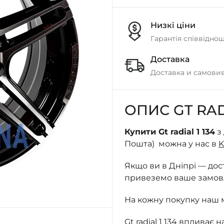
Низкі ціни
Гарантія співвідно
Доставка
Доставка и самовив
ОПИС GT RADI
Купити Gt radial 1 134
з 
Пошта) можна у нас в
K
Якщо ви в Дніпрі — до
привеземо ваше замовле
На кожну покупку наш 
Gt radial 1 134 впливає 