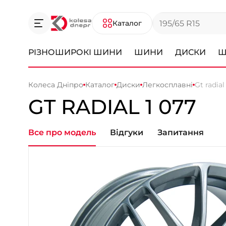
Каталог
РІЗНОШИРОКІ ШИНИ
ШИНИ
ДИСКИ
Ш
Колеса Дніпро
Каталог
Диски
Легкосплавні
Gt radial
GT RADIAL 1 077
Все про модель
Відгуки
Запитання