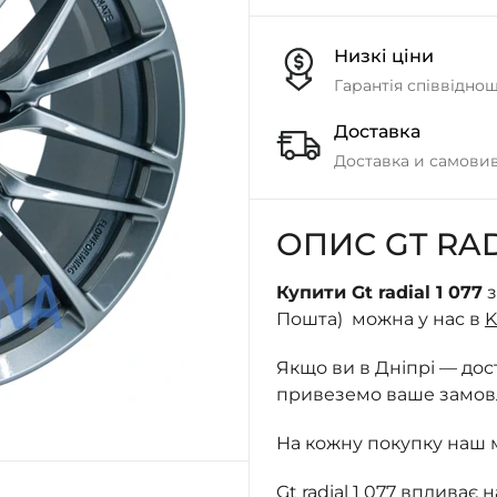
Низкі ціни
Гарантія співвідно
Доставка
Доставка и самовив
ОПИС GT RAD
Купити Gt radial 1 077
з
Пошта) можна у нас в
K
Якщо ви в Дніпрі — до
привеземо ваше замовле
На кожну покупку наш 
Gt radial 1 077 впливає