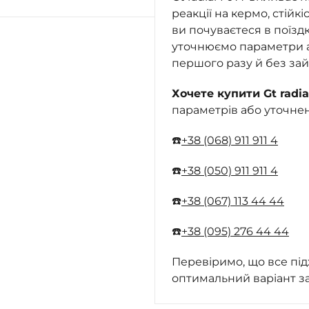
реакції на кермо, стійкі
ви почуваєтеся в поїзд
уточнюємо параметри ав
першого разу й без зай
Хочете купити Gt radia
параметрів або уточне
☎️
+38 (068) 911 911 4
☎️
+38 (050) 911 911 4
☎️
+38 (067) 113 44 44
☎️
+38 (095) 276 44 44
Перевіримо, що все під
оптимальний варіант з