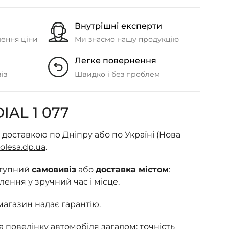
- на Калиновій
+38 (077) 7-184-184
Внутрішні експерти
- Донецьке шосе
шення ціни
Ми знаємо нашу продукцію
Легке повернення
+38 (050)-911-911-2
- Щепкіна
із
Швидко і без проблем
+38 (099)-643-33-77
- Тополь
IAL 1 077
+38 (068)-923-74-19
- Калинова
 доставкою по Дніпру або по Україні (Нова
olesa.dp.ua
.
ступний
самовивіз
або
доставка містом
:
ння у зручний час і місце.
магазин надає
гарантію
.
 на поведінку автомобіля загалом: точність