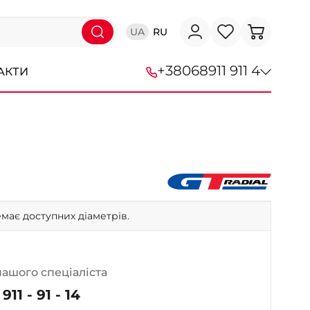
UA
RU
+38
068
911 911 4
АКТИ
+38 (068) 911-911-4
+38 (050) 911-911-4
+38 (067) 113-44-44
+38 (095) 276-44-44
має доступних діаметрів.
+38 (067) 911-14-14
- на Щепкіна
+38 (098) 911-911-0
нашого спеціаліста
- на Тополі
911 - 91 - 14
+38 (098) 911-911-4