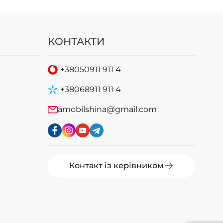
КОНТАКТИ
+38
050
911 911 4
+38
068
911 911 4
amobilshina@gmail.com
Контакт із керівником