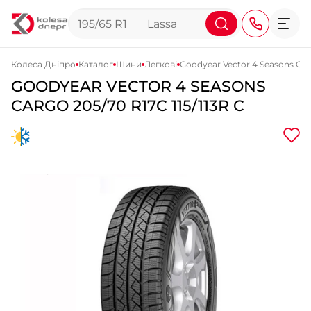
Колеса Дніпро
Каталог
Шини
Легкові
Goodyear Vector 4 Seasons Ca
GOODYEAR
VECTOR 4 SEASONS
+38 (068) 911-911-4
CARGO
205/70 R17C 115/113R C
+38 (050) 911-911-4
+38 (067) 113-44-44
+38 (095) 276-44-44
+38 (067) 911-14-14
- на Щепкіна
+38 (098) 911-911-0
- на Тополі
+38 (098) 911-911-4
- на Калиновій
+38 (077) 7-184-184
- Донецьке шосе