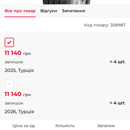
Все про товар
Відгуки
Запитання
+38 (050)-911-911-2
- Щепкіна
Код товару: 368987
+38 (099)-643-33-77
- Тополь
+38 (068)-923-74-19
- Калинова
11 140
грн
> 4 шт.
залишок
2025, Турція
11 140
грн
> 4 шт.
залишок
2026, Турція
Ціна за од.
Кількість
Загалом