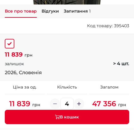
Все про товар
Відгуки
Запитання
1
+38 (050)-911-911-2
- Щепкіна
Код товару: 395403
+38 (099)-643-33-77
- Тополь
+38 (068)-923-74-19
- Калинова
11 839
грн
> 4 шт.
залишок
2026, Словенія
Ціна за од.
Кількість
Загалом
11 839
47 356
грн
грн
В кошик