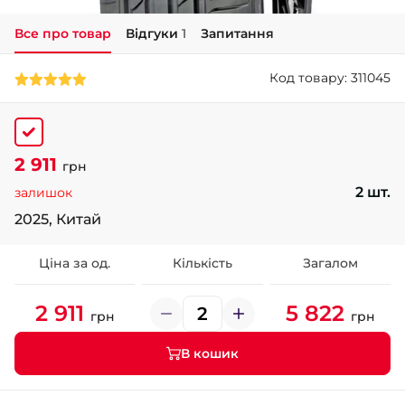
Все про товар
Відгуки
1
Запитання
+38 (050)-911-911-2
- Щепкіна
Код товару: 311045
+38 (099)-643-33-77
- Тополь
+38 (068)-923-74-19
- Калинова
2 911
грн
2 шт.
залишок
2025, Китай
Ціна за од.
Кількість
Загалом
2 911
5 822
грн
грн
В кошик