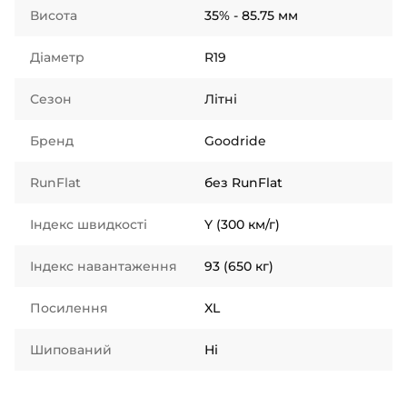
Висота
35% - 85.75 мм
Діаметр
R19
Сезон
Літні
Бренд
Goodride
RunFlat
без RunFlat
Індекс швидкості
Y (300 км/г)
Індекс навантаження
93 (650 кг)
Посилення
XL
Шипований
Ні