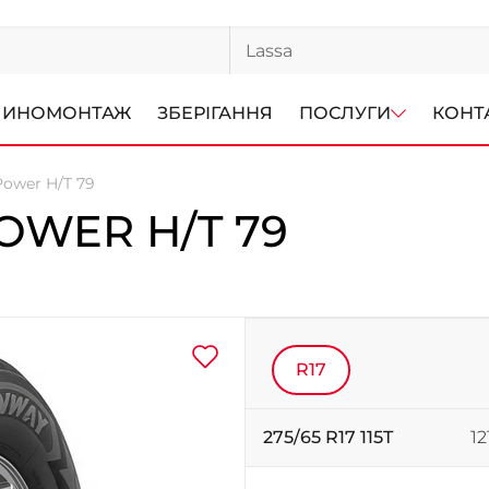
ИНОМОНТАЖ
ЗБЕРІГАННЯ
ПОСЛУГИ
КОНТ
ower H/T 79
WER H/T 79
R17
275/65 R17 115T
12