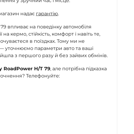
ння у зручний час і місце.
магазин надає
гарантію
.
79 впливає на поведінку автомобіля
ї на кермо, стійкість, комфорт і навіть те,
очуваєтеся в поїздках. Тому ми не
 — уточнюємо параметри авто та ваші
ійшла з першого разу й без зайвих обмінів.
y RoadPower H/T 79
, але потрібна підказка
точнення? Телефонуйте: