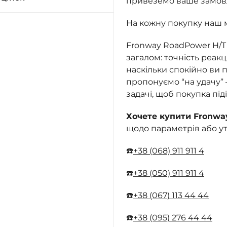
привеземо ваше замовле
На кожну покупку наш 
Fronway RoadPower H/T 
загалом: точність реакці
наскільки спокійно ви п
пропонуємо “на удачу”
задачі, щоб покупка під
Хочете купити Fronwa
щодо параметрів або у
☎️
+38 (068) 911 911 4
☎️
+38 (050) 911 911 4
☎️
+38 (067) 113 44 44
☎️
+38 (095) 276 44 44