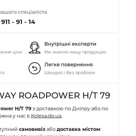
- на Калиновій
+38 (077) 7-184-184
нашого спеціаліста
- Донецьке шосе
911 - 91 - 14
+38 (050)-911-911-2
- Щепкіна
Внутрішні експерти
+38 (099)-643-33-77
шення ціни
Ми знаємо нашу продукцію
- Тополь
Легке повернення
+38 (068)-923-74-19
- Калинова
із
Швидко і без проблем
AY ROADPOWER H/T 79
ower H/T 79
з доставкою по Дніпру або по
ожна у нас в
Kolesa.dp.ua
.
ступний
самовивіз
або
доставка містом
: