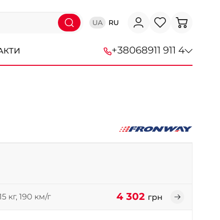
UA
RU
+38
068
911 911 4
АКТИ
+38 (068) 911-911-4
+38 (050) 911-911-4
+38 (067) 113-44-44
+38 (095) 276-44-44
+38 (067) 911-14-14
- на Щепкіна
+38 (098) 911-911-0
4 302
15 кг, 190 км/г
грн
- на Тополі
+38 (098) 911-911-4