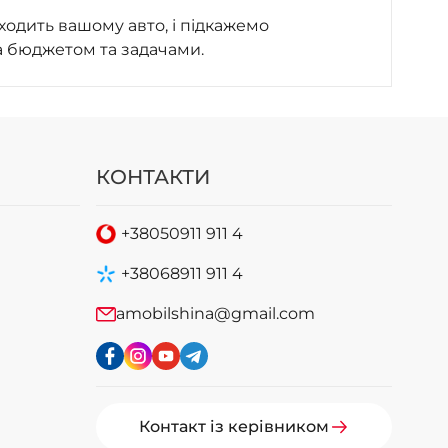
ходить вашому авто, і підкажемо
а бюджетом та задачами.
КОНТАКТИ
+38
050
911 911 4
+38
068
911 911 4
amobilshina@gmail.com
Контакт із керівником