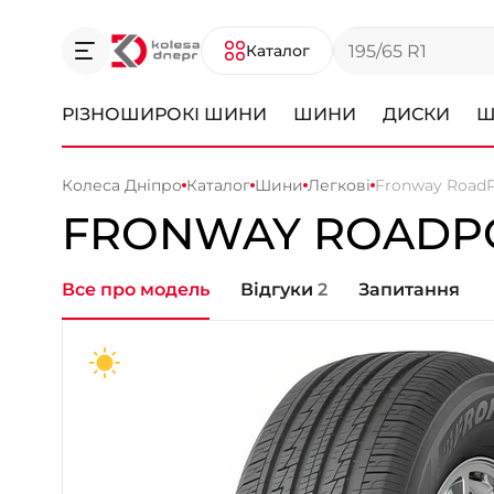
Каталог
РІЗНОШИРОКІ ШИНИ
ШИНИ
ДИСКИ
Ш
Колеса Дніпро
Каталог
Шини
Легкові
Fronway RoadP
FRONWAY ROADPO
Все про модель
Відгуки
2
Запитання