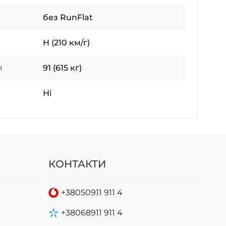
без RunFlat
H (210 км/г)
я
91 (615 кг)
Ні
КОНТАКТИ
+38
050
911 911 4
+38
068
911 911 4