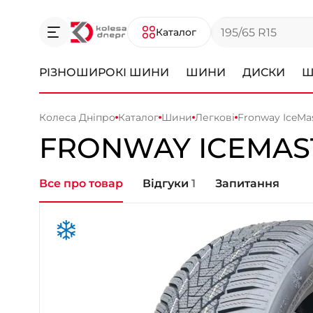
Каталог
РІЗНОШИРОКІ ШИНИ
ШИНИ
ДИСКИ
Ш
Колеса Дніпро
Каталог
Шини
Легкові
Fronway IceMas
FRONWAY
ICEMAS
Все про товар
Відгуки
1
Запитання