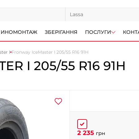
ИНОМОНТАЖ
ЗБЕРІГАННЯ
ПОСЛУГИ
КОНТ
ter I
Fronway IceMaster I 205/55 R16 91H
TER I
205/55 R16 91H
2 235
грн