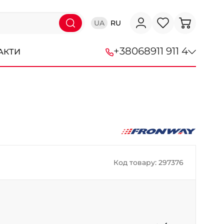
UA
RU
+38
068
911 911 4
АКТИ
+38 (068) 911-911-4
+38 (050) 911-911-4
+38 (067) 113-44-44
+38 (095) 276-44-44
Код товару: 297376
+38 (067) 911-14-14
- на Щепкіна
+38 (098) 911-911-0
- на Тополі
+38 (098) 911-911-4