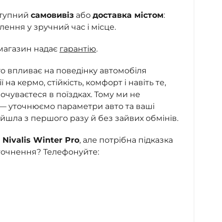
ступний
самовивіз
або
доставка містом
:
ння у зручний час і місце.
магазин надає
гарантію
.
Pro впливає на поведінку автомобіля
ї на кермо, стійкість, комфорт і навіть те,
очуваєтеся в поїздках. Тому ми не
 — уточнюємо параметри авто та ваші
ійшла з першого разу й без зайвих обмінів.
Nivalis Winter Pro
, але потрібна підказка
точнення? Телефонуйте: