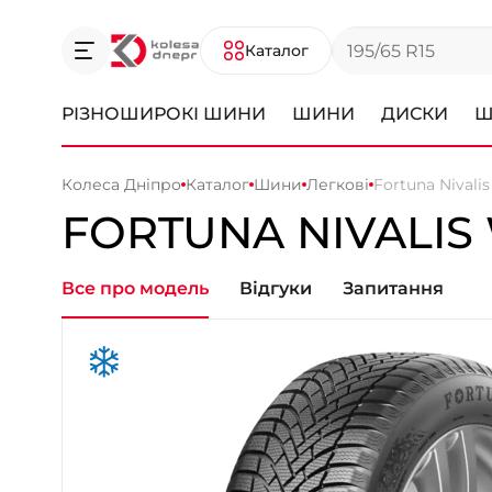
Каталог
РІЗНОШИРОКІ ШИНИ
ШИНИ
ДИСКИ
Ш
Колеса Дніпро
Каталог
Шини
Легкові
Fortuna Nivali
FORTUNA NIVALIS
Все про модель
Відгуки
Запитання