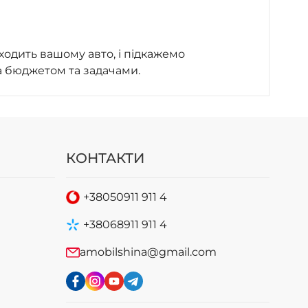
ходить вашому авто, і підкажемо
а бюджетом та задачами.
КОНТАКТИ
+38
050
911 911 4
+38
068
911 911 4
amobilshina@gmail.com