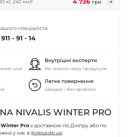
4 736
0 кг, 240 км/г
грн
- на Калиновій
+38 (077) 7-184-184
- Донецьке шосе
нашого спеціаліста
+38 (050)-911-911-2
911 - 91 - 14
- Щепкіна
+38 (099)-643-33-77
- Тополь
Внутрішні експерти
+38 (068)-923-74-19
шення ціни
Ми знаємо нашу продукцію
- Калинова
Легке повернення
із
Швидко і без проблем
NA NIVALIS WINTER PRO
 Winter Pro
з доставкою по Дніпру або по
ожна у нас в
Kolesa.dp.ua
.