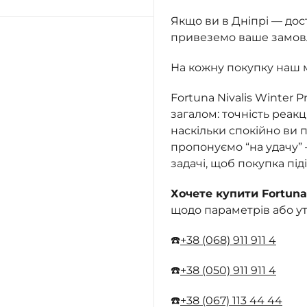
Якщо ви в Дніпрі — до
привеземо ваше замовле
На кожну покупку наш 
Fortuna Nivalis Winter 
загалом: точність реакці
наскільки спокійно ви п
пропонуємо “на удачу”
задачі, щоб покупка під
Хочете купити Fortuna 
щодо параметрів або у
☎️
+38 (068) 911 911 4
☎️
+38 (050) 911 911 4
☎️
+38 (067) 113 44 44