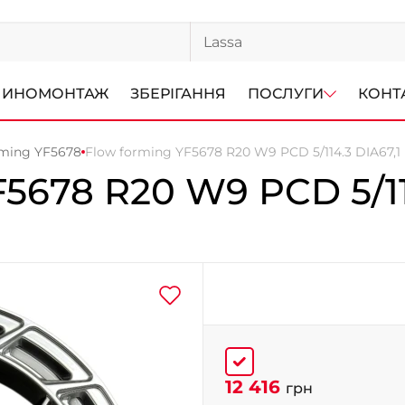
ИНОМОНТАЖ
ЗБЕРІГАННЯ
ПОСЛУГИ
КОНТ
rming YF5678
Flow forming YF5678 R20 W9 PCD 5/114.3 DIA67,1
F5678
R20 W9 PCD 5/11
12 416
грн