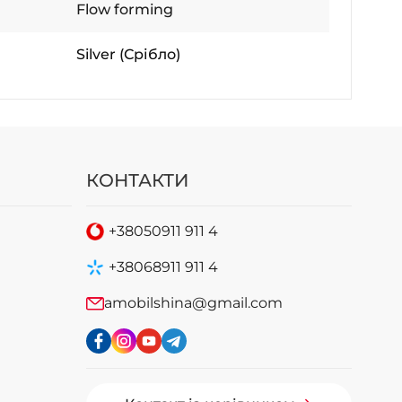
Flow forming
Silver (Срібло)
КОНТАКТИ
+38
050
911 911 4
+38
068
911 911 4
amobilshina@gmail.com