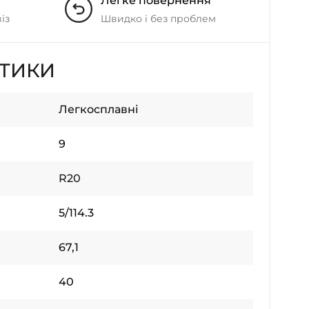
Легке повернення
із
Швидко і без проблем
СТИКИ
Легкосплавні
9
R20
5/114.3
67,1
40