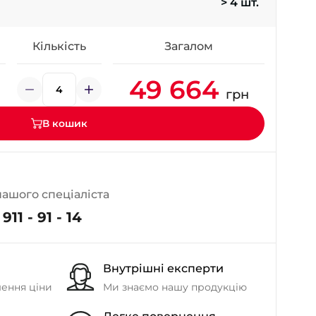
> 4 шт.
- на Калиновій
+38 (077) 7-184-184
- Донецьке шосе
Кількість
Загалом
49 664
+38 (050)-911-911-2
грн
- Щепкіна
+38 (099)-643-33-77
В кошик
- Тополь
+38 (068)-923-74-19
- Калинова
нашого спеціаліста
911 - 91 - 14
Внутрішні експерти
шення ціни
Ми знаємо нашу продукцію