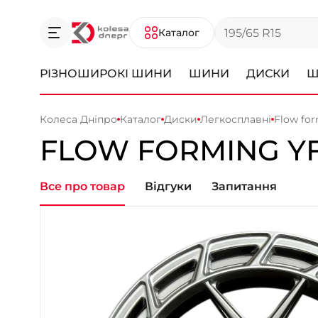
Каталог
РІЗНОШИРОКІ ШИНИ
ШИНИ
ДИСКИ
Ш
Колеса Дніпро
Каталог
Диски
Легкосплавні
Flow fo
FLOW FORMING
Y
Все про товар
Відгуки
Запитання