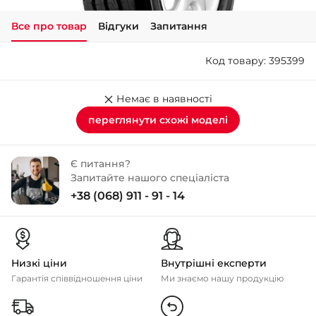
Все про товар
Відгуки
Запитання
+38 (050)-911-911-2
- Щепкіна
Код товару: 395399
+38 (099)-643-33-77
- Тополь
+38 (068)-923-74-19
Немає в наявності
- Калинова
переглянути схожі моделі
Є питання?
Запитайте нашого спеціаліста
+38 (068) 911 - 91 - 14
Низкі ціни
Внутрішні експерти
Гарантія співвідношення ціни
Ми знаємо нашу продукцію