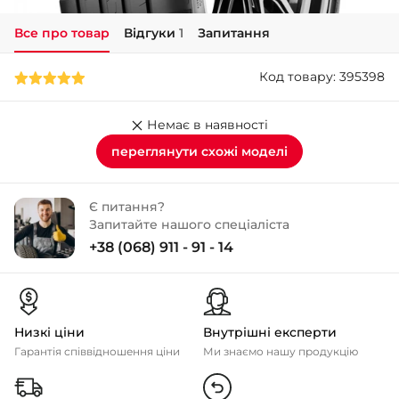
Все про товар
Відгуки
1
Запитання
+38 (050)-911-911-2
- Щепкіна
Код товару: 395398
+38 (099)-643-33-77
- Тополь
+38 (068)-923-74-19
Немає в наявності
- Калинова
переглянути схожі моделі
Є питання?
Запитайте нашого спеціаліста
+38 (068) 911 - 91 - 14
Низкі ціни
Внутрішні експерти
Гарантія співвідношення ціни
Ми знаємо нашу продукцію