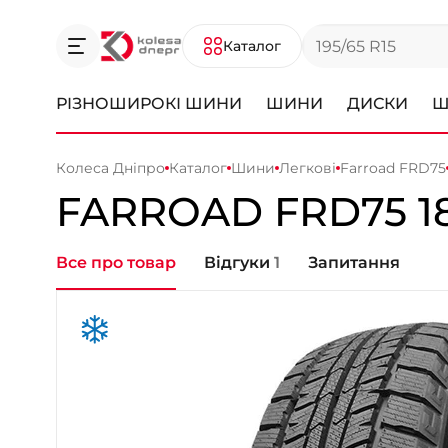
Каталог
РІЗНОШИРОКІ ШИНИ
ШИНИ
ДИСКИ
Ш
Колеса Дніпро
Каталог
Шини
Легкові
Farroad FRD75
FARROAD
FRD75
1
Все про товар
Відгуки
1
Запитання