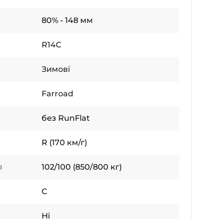
80% - 148 мм
R14C
Зимові
Farroad
без RunFlat
R (170 км/г)
я
102/100 (850/800 кг)
C
Ні