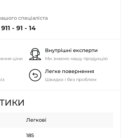
- на Калиновій
+38 (077) 7-184-184
нашого спеціаліста
- Донецьке шосе
911 - 91 - 14
+38 (050)-911-911-2
- Щепкіна
Внутрішні експерти
+38 (099)-643-33-77
- Тополь
шення ціни
Ми знаємо нашу продукцію
+38 (068)-923-74-19
Легке повернення
- Калинова
із
Швидко і без проблем
СТИКИ
Легкові
185