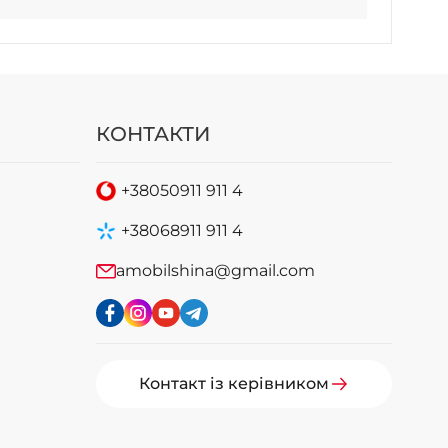
КОНТАКТИ
+38
050
911 911 4
+38
068
911 911 4
amobilshina@gmail.com
Контакт із керівником