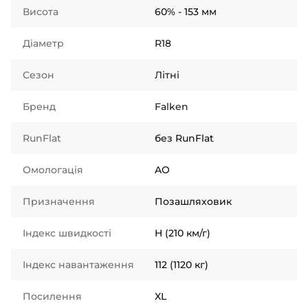
Висота
60% - 153 мм
Діаметр
R18
Сезон
Літні
Бренд
Falken
RunFlat
без RunFlat
Омологація
AO
Призначення
Позашляховик
Індекс швидкості
H (210 км/г)
Індекс навантаження
112 (1120 кг)
Посилення
XL