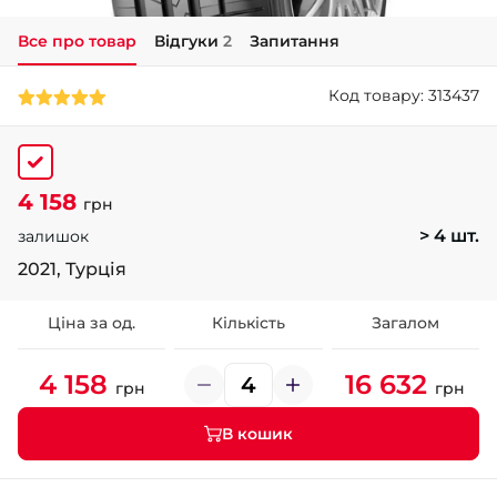
Все про товар
Відгуки
2
Запитання
+38 (050)-911-911-2
- Щепкіна
Код товару: 313437
+38 (099)-643-33-77
- Тополь
+38 (068)-923-74-19
- Калинова
4 158
грн
> 4 шт.
залишок
2021, Турція
Ціна за од.
Кількість
Загалом
4 158
16 632
грн
грн
В кошик