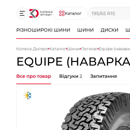
Каталог
РІЗНОШИРОКІ ШИНИ
ШИНИ
ДИСКИ
Ш
Колеса Дніпро
Каталог
Шини
Легкові
Equipe (наварка
EQUIPE (НАВАРКА
Все про товар
Відгуки
2
Запитання