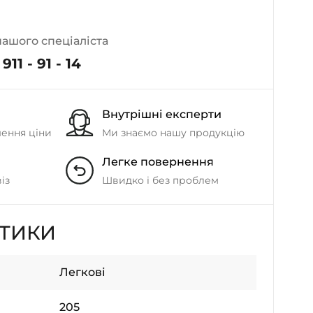
- на Калиновій
+38 (077) 7-184-184
нашого спеціаліста
- Донецьке шосе
911 - 91 - 14
+38 (050)-911-911-2
- Щепкіна
Внутрішні експерти
+38 (099)-643-33-77
- Тополь
шення ціни
Ми знаємо нашу продукцію
+38 (068)-923-74-19
Легке повернення
- Калинова
із
Швидко і без проблем
СТИКИ
Легкові
205