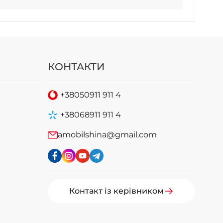
КОНТАКТИ
+38
050
911 911 4
+38
068
911 911 4
amobilshina@gmail.com
Контакт із керівником