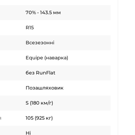
70% - 143.5 мм
R15
Всезезонні
Equipe (наварка)
без RunFlat
Позашляховик
S (180 км/г)
я
105 (925 кг)
Ні