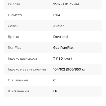
Висота
75% - 138.75 мм
Діаметр
R16C
Сезон
Зимові
Бренд
Dovroad
RunFlat
без RunFlat
Індекс швидкості
T (190 км/г)
Індекс навантаження
104/102 (900/850 кг)
Посилення
C
Шипований
Ні