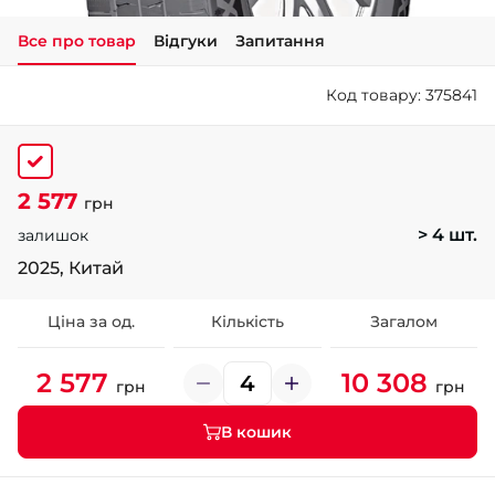
Все про товар
Відгуки
Запитання
+38 (050)-911-911-2
- Щепкіна
Код товару: 375841
+38 (099)-643-33-77
- Тополь
+38 (068)-923-74-19
- Калинова
2 577
грн
> 4 шт.
залишок
2025, Китай
Ціна за од.
Кількість
Загалом
2 577
10 308
грн
грн
В кошик