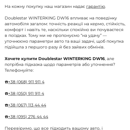
На кожну покупку наш магазин надає
гарантію
.
Doublestar WINTERKING DW16 впливає на поведінку
автомобіля загалом: точність реакції на кермо, стійкість,
комфорт і навіть те, наскільки спокійно ви почуваєтеся
в поїздках. Тому ми не пропонуємо “на удачу” —
уточнюємо параметри авто та ваші задачі, щоб покупка
підійшла з першого разу й без зайвих обмінів.
Хочете купити Doublestar WINTERKING DW16
, але
потрібна підказка щодо параметрів або уточнення?
Телефонуйте:
☎️
+38 (068) 911 911 4
☎️
+38 (050) 911 911 4
☎️
+38 (067) 113 44 44
☎️
+38 (095) 276 44 44
Перевіримо, що все підходить вашому авто, і