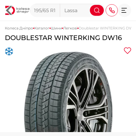
Колеса Дніпро
Каталог
Шини
Легкові
Doublestar WINTERKING DW1
DOUBLESTAR WINTERKING DW16
+38 (068) 911-911-4
+38 (050) 911-911-4
+38 (067) 113-44-44
+38 (095) 276-44-44
+38 (067) 911-14-14
- на Щепкіна
+38 (098) 911-911-0
- на Тополі
+38 (098) 911-911-4
- на Калиновій
+38 (077) 7-184-184
- Донецьке шосе