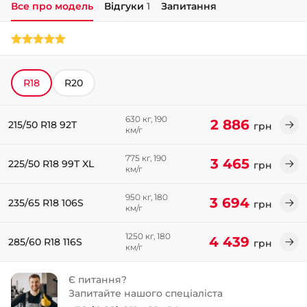
Все про модель
Відгуки
1
Запитання
+38 (050)-911-911-2
- Щепкіна
+38 (099)-643-33-77
- Тополь
R18
R20
+38 (068)-923-74-19
- Калинова
630 кг, 190
2 886
215/50 R18 92T
грн
км/г
775 кг, 190
3 465
225/50 R18 99T XL
грн
км/г
950 кг, 180
3 694
235/65 R18 106S
грн
км/г
1250 кг, 180
4 439
285/60 R18 116S
грн
км/г
Є питання?
Запитайте нашого спеціаліста