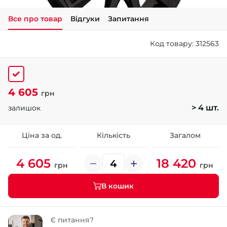
Все про товар
Відгуки
Запитання
+38 (050)-911-911-2
- Щепкіна
Код товару: 312563
+38 (099)-643-33-77
- Тополь
+38 (068)-923-74-19
- Калинова
4 605
грн
> 4 шт.
залишок
Ціна за од.
Кількість
Загалом
4 605
18 420
грн
грн
В кошик
Є питання?