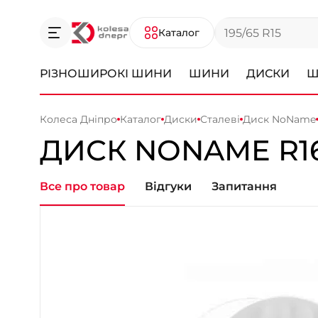
Каталог
РІЗНОШИРОКІ ШИНИ
ШИНИ
ДИСКИ
Ш
Колеса Дніпро
Каталог
Диски
Сталеві
Диск NoName
ДИСК
NONAME
R1
Все про товар
Відгуки
Запитання