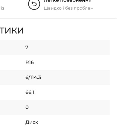
Легке повернення
із
Швидко і без проблем
СТИКИ
7
R16
6/114.3
66,1
0
Диск