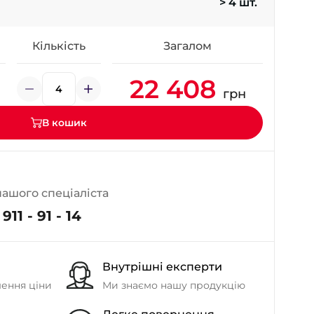
> 4 шт.
- на Калиновій
+38 (077) 7-184-184
- Донецьке шосе
Кількість
Загалом
22 408
+38 (050)-911-911-2
грн
- Щепкіна
+38 (099)-643-33-77
В кошик
- Тополь
+38 (068)-923-74-19
- Калинова
нашого спеціаліста
911 - 91 - 14
Внутрішні експерти
шення ціни
Ми знаємо нашу продукцію