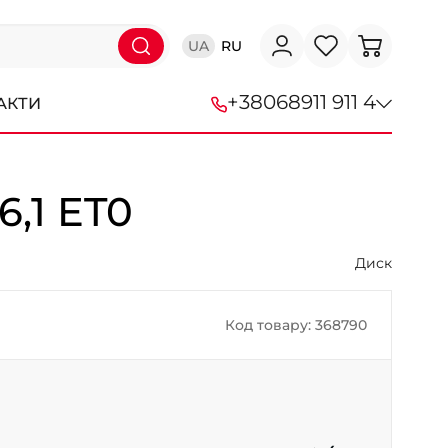
UA
RU
+38
068
911 911 4
АКТИ
+38 (068) 911-911-4
6,1 ET0
+38 (050) 911-911-4
+38 (067) 113-44-44
Диск
+38 (095) 276-44-44
Код товару: 368790
+38 (067) 911-14-14
- на Щепкіна
+38 (098) 911-911-0
- на Тополі
+38 (098) 911-911-4