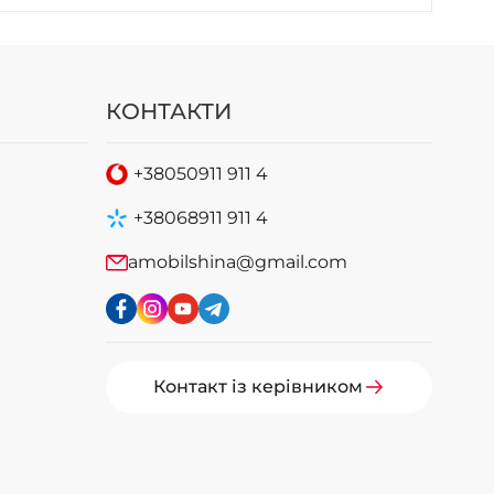
КОНТАКТИ
+38
050
911 911 4
+38
068
911 911 4
amobilshina@gmail.com
Контакт із керівником