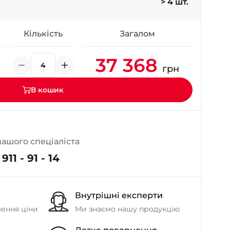
> 4 шт.
- на Калиновій
+38 (077) 7-184-184
- Донецьке шосе
Кількість
Загалом
37 368
+38 (050)-911-911-2
грн
- Щепкіна
+38 (099)-643-33-77
В кошик
- Тополь
+38 (068)-923-74-19
- Калинова
нашого спеціаліста
911 - 91 - 14
Внутрішні експерти
шення ціни
Ми знаємо нашу продукцію