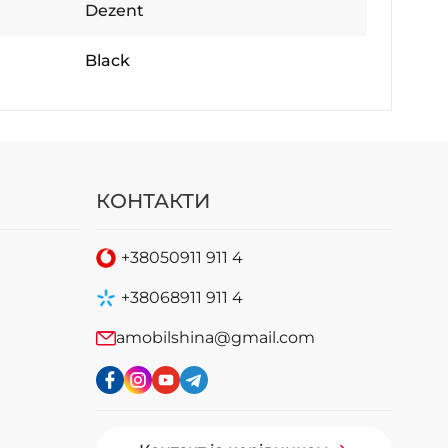
Dezent
Black
КОНТАКТИ
+38
050
911 911 4
+38
068
911 911 4
amobilshina@gmail.com