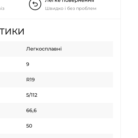
Легке повернення
із
Швидко і без проблем
СТИКИ
Легкосплавні
9
R19
5/112
66,6
50