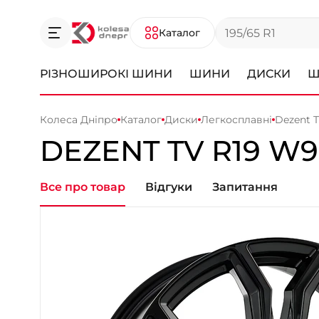
Каталог
РІЗНОШИРОКІ ШИНИ
ШИНИ
ДИСКИ
Ш
Колеса Дніпро
Каталог
Диски
Легкосплавні
Dezent 
DEZENT
TV
R19 W9
Все про товар
Відгуки
Запитання