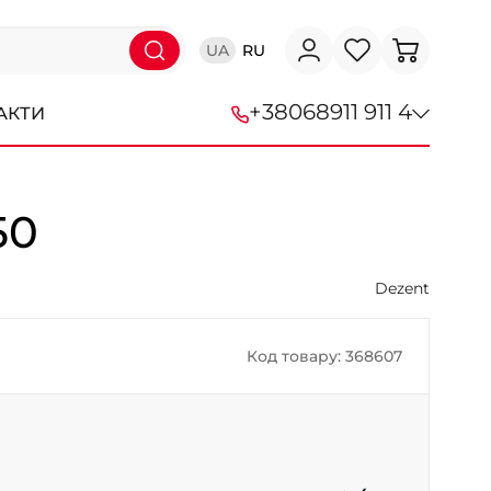
UA
RU
+38
068
911 911 4
АКТИ
+38 (068) 911-911-4
50
+38 (050) 911-911-4
+38 (067) 113-44-44
Dezent
+38 (095) 276-44-44
Код товару: 368607
+38 (067) 911-14-14
- на Щепкіна
+38 (098) 911-911-0
- на Тополі
+38 (098) 911-911-4