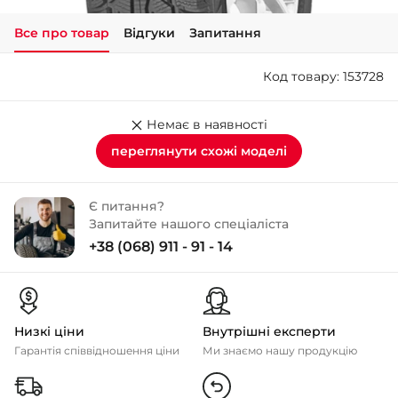
Все про товар
Відгуки
Запитання
+38 (050)-911-911-2
- Щепкіна
Код товару: 153728
+38 (099)-643-33-77
- Тополь
+38 (068)-923-74-19
Немає в наявності
- Калинова
переглянути схожі моделі
Є питання?
Запитайте нашого спеціаліста
+38 (068) 911 - 91 - 14
Низкі ціни
Внутрішні експерти
Гарантія співвідношення ціни
Ми знаємо нашу продукцію