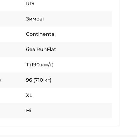
R19
Зимові
Continental
без RunFlat
T (190 км/г)
я
96 (710 кг)
XL
Ні