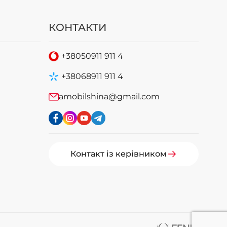
КОНТАКТИ
+38
050
911 911 4
+38
068
911 911 4
amobilshina@gmail.com
Контакт із керівником