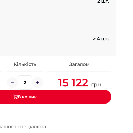
2 шт.
- на Калиновій
+38 (077) 7-184-184
- Донецьке шосе
+38 (050)-911-911-2
> 4 шт.
- Щепкіна
+38 (099)-643-33-77
- Тополь
+38 (068)-923-74-19
Кількість
Загалом
- Калинова
15 122
грн
В кошик
нашого спеціаліста