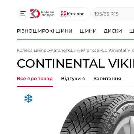
Каталог
РІЗНОШИРОКІ ШИНИ
ШИНИ
ДИСКИ
Ш
Колеса Дніпро
Каталог
Шини
Легкові
Continental Vi
CONTINENTAL
VIK
Все про товар
Відгуки
4
Запитання