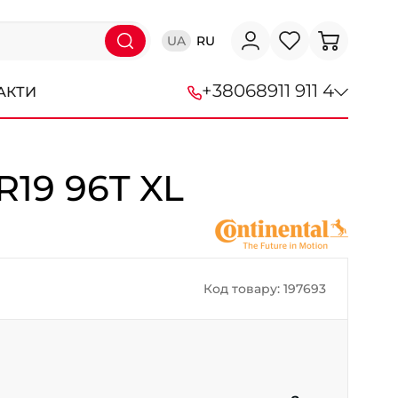
UA
RU
+38
068
911 911 4
АКТИ
+38 (068) 911-911-4
R19 96T XL
+38 (050) 911-911-4
+38 (067) 113-44-44
+38 (095) 276-44-44
Код товару: 197693
+38 (067) 911-14-14
- на Щепкіна
+38 (098) 911-911-0
- на Тополі
+38 (098) 911-911-4