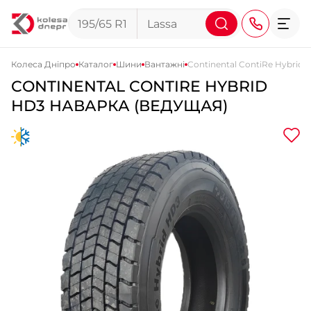
Колеса Дніпро
Каталог
Шини
Вантажні
Continental ContiRe Hybrid 
CONTINENTAL CONTIRE HYBRID
+38 (068) 911-911-4
HD3 НАВАРКА (ВЕДУЩАЯ)
+38 (050) 911-911-4
+38 (067) 113-44-44
+38 (095) 276-44-44
+38 (067) 911-14-14
- на Щепкіна
+38 (098) 911-911-0
- на Тополі
+38 (098) 911-911-4
- на Калиновій
+38 (077) 7-184-184
- Донецьке шосе