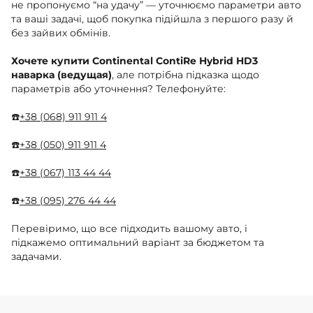
не пропонуємо “на удачу” — уточнюємо параметри авто
та ваші задачі, щоб покупка підійшла з першого разу й
без зайвих обмінів.
Хочете купити Continental ContiRe Hybrid HD3
наварка (ведущая)
, але потрібна підказка щодо
параметрів або уточнення? Телефонуйте:
☎️
+38 (068) 911 911 4
☎️
+38 (050) 911 911 4
☎️
+38 (067) 113 44 44
☎️
+38 (095) 276 44 44
Перевіримо, що все підходить вашому авто, і
підкажемо оптимальний варіант за бюджетом та
задачами.