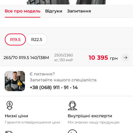
Все про модель
Відгуки
Запитання
+38 (050)-911-911-2
- Щепкіна
+38 (099)-643-33-77
- Тополь
R19.5
R22.5
+38 (068)-923-74-19
- Калинова
2500/2360
10 395
265/70 R19.5 140/138M
грн
кг, 130 км/г
Є питання?
Запитайте нашого спеціаліста
+38 (068) 911 - 91 - 14
Низкі ціни
Внутрішні експерти
Гарантія співвідношення ціни
Ми знаємо нашу продукцію