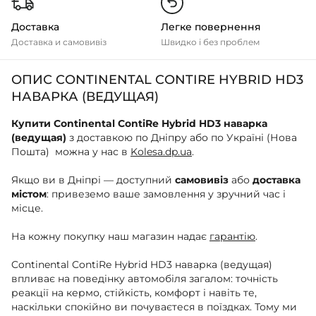
Доставка
Легке повернення
Доставка и самовивіз
Швидко і без проблем
ОПИС CONTINENTAL CONTIRE HYBRID HD3
НАВАРКА (ВЕДУЩАЯ)
Купити Continental ContiRe Hybrid HD3 наварка
(ведущая)
з доставкою по Дніпру або по Україні (Нова
Пошта) можна у нас в
Kolesa.dp.ua
.
Якщо ви в Дніпрі — доступний
самовивіз
або
доставка
містом
: привеземо ваше замовлення у зручний час і
місце.
На кожну покупку наш магазин надає
гарантію
.
Continental ContiRe Hybrid HD3 наварка (ведущая)
впливає на поведінку автомобіля загалом: точність
реакції на кермо, стійкість, комфорт і навіть те,
наскільки спокійно ви почуваєтеся в поїздках. Тому ми