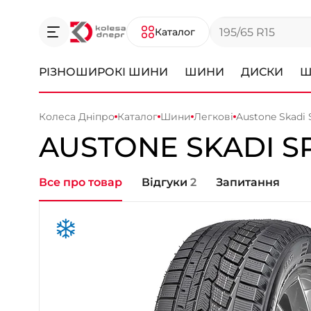
Каталог
РІЗНОШИРОКІ ШИНИ
ШИНИ
ДИСКИ
Ш
Колеса Дніпро
Каталог
Шини
Легкові
Austone Skadi 
AUSTONE
SKADI S
Все про товар
Відгуки
2
Запитання