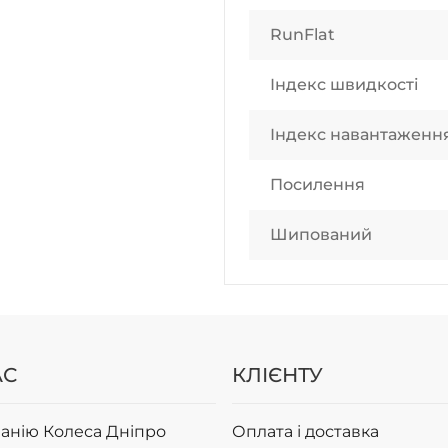
RunFlat
Індекс швидкості
Індекс навантаженн
Посилення
Шипований
АС
КЛІЄНТУ
анію Колеса Дніпро
Оплата і доставка