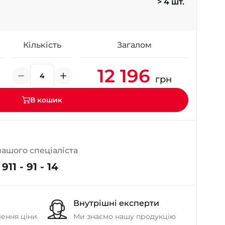
> 4 шт.
- на Калиновій
+38 (077) 7-184-184
- Донецьке шосе
Кількість
Загалом
+38 (050)-911-911-2
12 196
- Щепкіна
грн
+38 (099)-643-33-77
- Тополь
В кошик
+38 (068)-923-74-19
- Калинова
нашого спеціаліста
911 - 91 - 14
Внутрішні експерти
шення ціни
Ми знаємо нашу продукцію