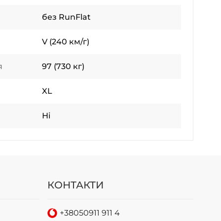
без RunFlat
V (240 км/г)
я
97 (730 кг)
XL
Ні
КОНТАКТИ
+38
050
911 911 4