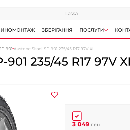
ИНОМОНТАЖ
ЗБЕРІГАННЯ
ПОСЛУГИ
КОНТ
SP-901
Austone Skadi SP-901 235/45 R17 97V XL
P-901
235/45 R17 97V X
3 049
грн