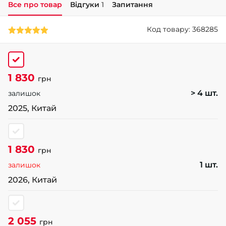
Все про товар
Відгуки
1
Запитання
+38 (050)-911-911-2
Код товару: 368285
- Щепкіна
+38 (099)-643-33-77
- Тополь
+38 (068)-923-74-19
1 830
- Калинова
грн
> 4 шт.
залишок
2025, Китай
1 830
грн
1 шт.
залишок
2026, Китай
2 055
грн