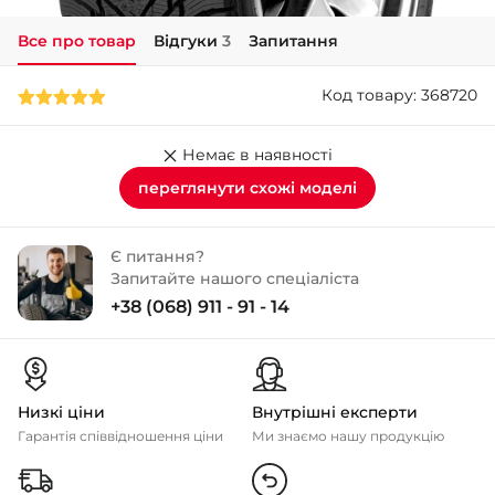
Все про товар
Відгуки
3
Запитання
+38 (050)-911-911-2
- Щепкіна
Код товару: 368720
+38 (099)-643-33-77
- Тополь
+38 (068)-923-74-19
Немає в наявності
- Калинова
переглянути схожі моделі
Є питання?
Запитайте нашого спеціаліста
+38 (068) 911 - 91 - 14
Низкі ціни
Внутрішні експерти
Гарантія співвідношення ціни
Ми знаємо нашу продукцію