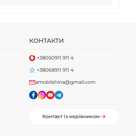
КОНТАКТИ
+38
050
911 911 4
+38
068
911 911 4
amobilshina@gmail.com
Контакт із керівником