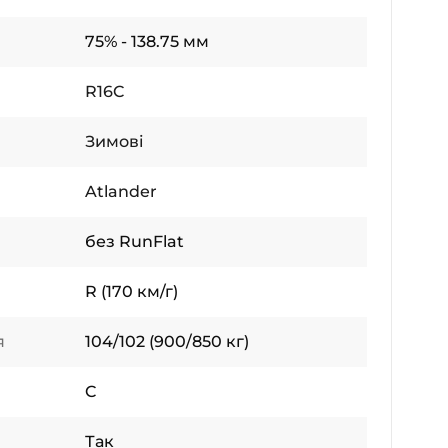
75% - 138.75 мм
R16C
Зимові
Atlander
без RunFlat
R (170 км/г)
я
104/102 (900/850 кг)
C
Так