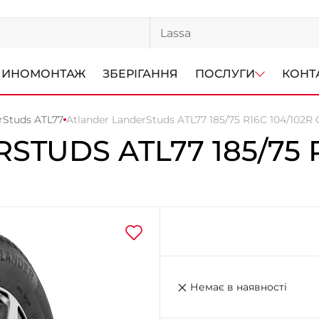
ИНОМОНТАЖ
ЗБЕРІГАННЯ
ПОСЛУГИ
КОНТ
rStuds ATL77
Atlander LanderStuds ATL77 185/75 R16C 104/102R 
RSTUDS ATL77
185/75 
Немає в наявності