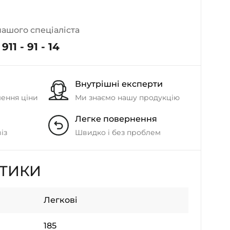
- на Калиновій
+38 (077) 7-184-184
нашого спеціаліста
- Донецьке шосе
911 - 91 - 14
+38 (050)-911-911-2
- Щепкіна
Внутрішні експерти
+38 (099)-643-33-77
- Тополь
шення ціни
Ми знаємо нашу продукцію
+38 (068)-923-74-19
Легке повернення
- Калинова
із
Швидко і без проблем
СТИКИ
Легкові
185