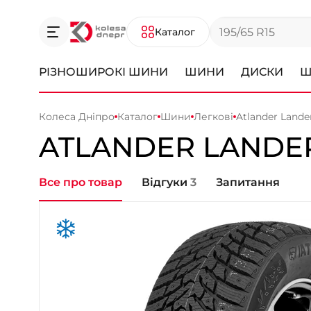
Каталог
РІЗНОШИРОКІ ШИНИ
ШИНИ
ДИСКИ
Ш
Колеса Дніпро
Каталог
Шини
Легкові
Atlander Lande
ATLANDER
LANDE
Все про товар
Відгуки
3
Запитання