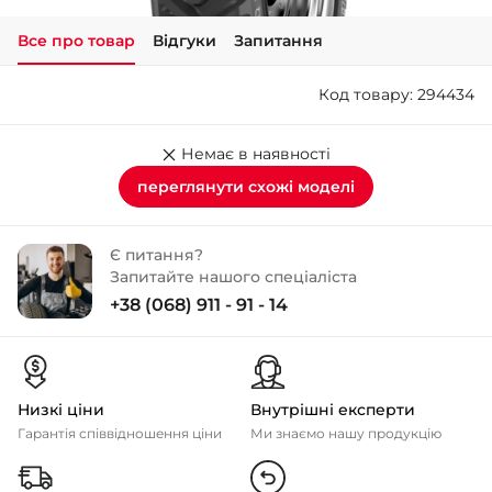
Все про товар
Відгуки
Запитання
+38 (050)-911-911-2
- Щепкіна
Код товару: 294434
+38 (099)-643-33-77
- Тополь
+38 (068)-923-74-19
Немає в наявності
- Калинова
переглянути схожі моделі
Є питання?
Запитайте нашого спеціаліста
+38 (068) 911 - 91 - 14
Низкі ціни
Внутрішні експерти
Гарантія співвідношення ціни
Ми знаємо нашу продукцію