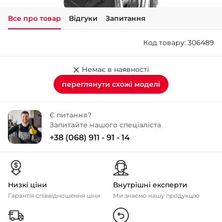
Все про товар
Відгуки
Запитання
+38 (050)-911-911-2
- Щепкіна
Код товару: 306489
+38 (099)-643-33-77
- Тополь
+38 (068)-923-74-19
Немає в наявності
- Калинова
переглянути схожі моделі
Є питання?
Запитайте нашого спеціаліста
+38 (068) 911 - 91 - 14
Низкі ціни
Внутрішні експерти
Гарантія співвідношення ціни
Ми знаємо нашу продукцію