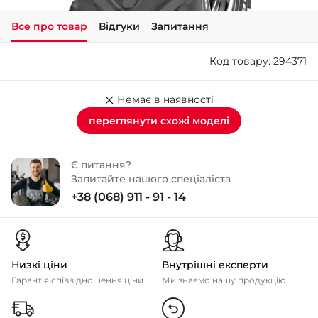
Все про товар
Відгуки
Запитання
+38 (050)-911-911-2
- Щепкіна
Код товару: 294371
+38 (099)-643-33-77
- Тополь
+38 (068)-923-74-19
Немає в наявності
- Калинова
переглянути схожі моделі
Є питання?
Запитайте нашого спеціаліста
+38 (068) 911 - 91 - 14
Низкі ціни
Внутрішні експерти
Гарантія співвідношення ціни
Ми знаємо нашу продукцію