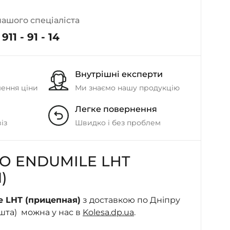
- на Калиновій
+38 (077) 7-184-184
нашого спеціаліста
- Донецьке шосе
911 - 91 - 14
+38 (050)-911-911-2
- Щепкіна
Внутрішні експерти
+38 (099)-643-33-77
шення ціни
Ми знаємо нашу продукцію
- Тополь
Легке повернення
+38 (068)-923-74-19
- Калинова
із
Швидко і без проблем
O ENDUMILE LHT
)
e LHT (прицепная)
з доставкою по Дніпру
ошта) можна у нас в
Kolesa.dp.ua
.