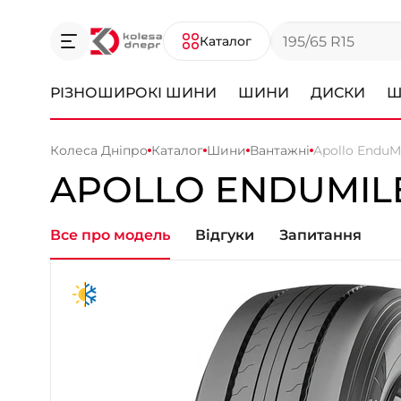
Каталог
РІЗНОШИРОКІ ШИНИ
ШИНИ
ДИСКИ
Ш
Колеса Дніпро
Каталог
Шини
Вантажні
Apollo EnduM
APOLLO ENDUMIL
Все про модель
Відгуки
Запитання