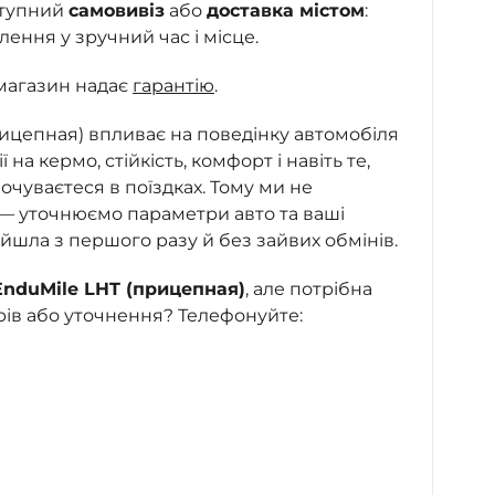
ступний
самовивіз
або
доставка містом
:
ння у зручний час і місце.
магазин надає
гарантію
.
рицепная) впливає на поведінку автомобіля
ї на кермо, стійкість, комфорт і навіть те,
очуваєтеся в поїздках. Тому ми не
 — уточнюємо параметри авто та ваші
ійшла з першого разу й без зайвих обмінів.
EnduMile LHT (прицепная)
, але потрібна
рів або уточнення? Телефонуйте: