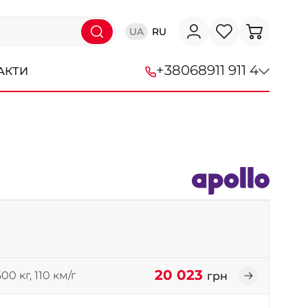
UA
RU
+38
068
911 911 4
АКТИ
+38 (068) 911-911-4
+38 (050) 911-911-4
+38 (067) 113-44-44
+38 (095) 276-44-44
+38 (067) 911-14-14
- на Щепкіна
+38 (098) 911-911-0
20 023
00 кг, 110 км/г
грн
- на Тополі
+38 (098) 911-911-4