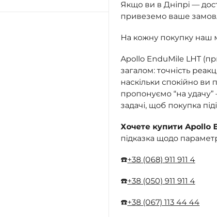
Якщо ви в Дніпрі — до
привеземо ваше замовле
На кожну покупку наш 
Apollo EnduMile LHT (п
загалом: точність реакці
наскільки спокійно ви п
пропонуємо “на удачу”
задачі, щоб покупка під
Хочете купити Apollo 
підказка щодо парамет
☎️
+38 (068) 911 911 4
☎️
+38 (050) 911 911 4
☎️
+38 (067) 113 44 44