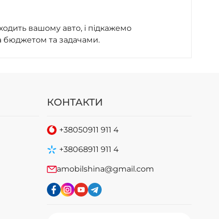
ходить вашому авто, і підкажемо
а бюджетом та задачами.
КОНТАКТИ
+38
050
911 911 4
+38
068
911 911 4
amobilshina@gmail.com