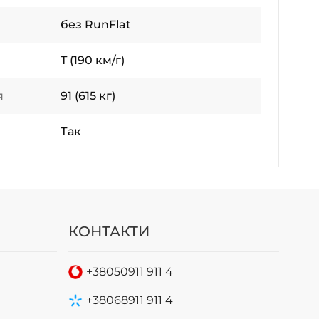
без RunFlat
T (190 км/г)
я
91 (615 кг)
Так
КОНТАКТИ
+38
050
911 911 4
+38
068
911 911 4