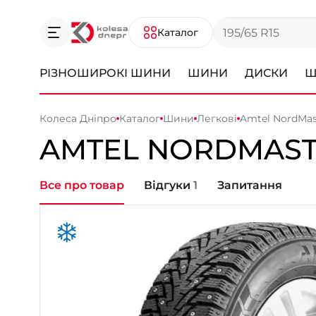
Каталог
РІЗНОШИРОКІ ШИНИ
ШИНИ
ДИСКИ
Ш
Колеса Дніпро
Каталог
Шини
Легкові
Amtel NordMas
AMTEL
NORDMAST
Все про товар
Відгуки
1
Запитання