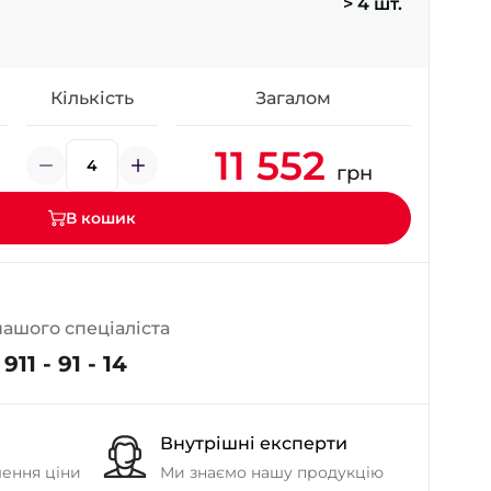
> 4 шт.
- на Калиновій
+38 (077) 7-184-184
- Донецьке шосе
Кількість
Загалом
+38 (050)-911-911-2
11 552
- Щепкіна
грн
+38 (099)-643-33-77
- Тополь
В кошик
+38 (068)-923-74-19
- Калинова
нашого спеціаліста
911 - 91 - 14
Внутрішні експерти
шення ціни
Ми знаємо нашу продукцію