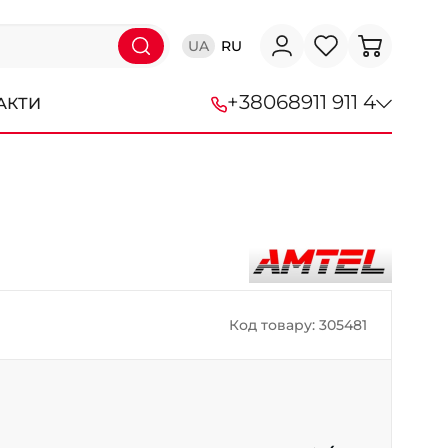
UA
RU
+38
068
911 911 4
АКТИ
+38 (068) 911-911-4
+38 (050) 911-911-4
+38 (067) 113-44-44
+38 (095) 276-44-44
Код товару: 305481
+38 (067) 911-14-14
- на Щепкіна
+38 (098) 911-911-0
- на Тополі
+38 (098) 911-911-4