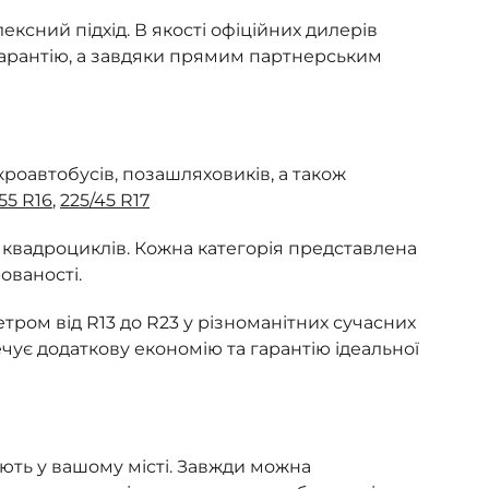
ксний підхід. В якості офіційних дилерів
арантію, а завдяки прямим партнерським
кроавтобусів, позашляховиків, а також
55 R16
,
225/45 R17
квадроциклів. Кожна категорія представлена
ованості.
тром від R13 до R23 у різноманітних сучасних
ечує додаткову економію та гарантію ідеальної
юють у вашому місті. Завжди можна