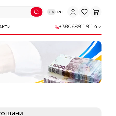
UA
RU
+38
068
911 911 4
АКТИ
+38 (068) 911-911-4
+38 (050) 911-911-4
+38 (067) 113-44-44
+38 (095) 276-44-44
+38 (067) 911-14-14
- на Щепкіна
+38 (098) 911-911-0
- на Тополі
ТО ШИНИ
+38 (098) 911-911-4