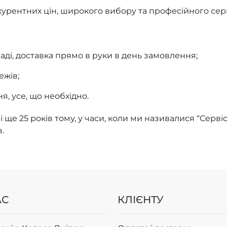
урентних цін, широкого вибору та професійного серві
ді, доставка прямо в руки в день замовлення;
ежів;
я, усе, що необхідно.
 ще 25 років тому, у часи, коли ми називалися “Серві
.
АС
КЛІЄНТУ