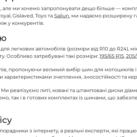
, але ми хочемо запропонувати дещо більше — компле
royal, Gislaved, Toyo та
Sailun
, ми надаємо розширену г
ніж у конкурентів.
ою
я легкових автомобілів (розміри від R10 до R24), мі
у. Особливо затребувані такі розміри:
195/65 R15
,
205/
ів, пропонуючи великий вибір шин для мотоциклів і 
 характеристиками зчеплення, зносостійкості та кер
Ми реалізуємо литі, ковані та штамповані диски діаме
мо, так і в готових комплектах із шинами, що забезп
ісу
орадники з інтернету, а реальні експерти, які прац