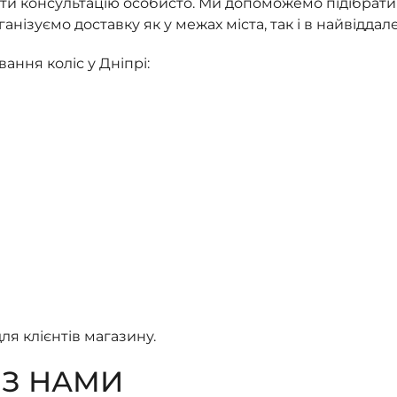
ати консультацію особисто. Ми допоможемо підібрати
ганізуємо доставку як у межах міста, так і в найвідда
ння коліс у Дніпрі:
ля клієнтів магазину.
 З НАМИ