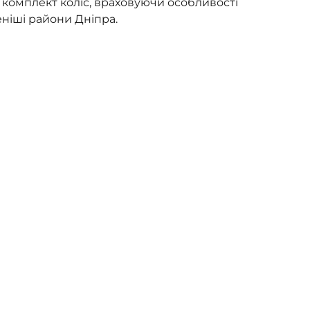
 комплект коліс, враховуючи особливості
леніші райони Дніпра.