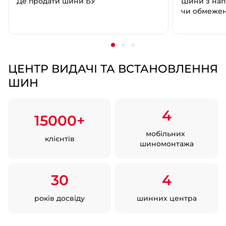
Де продати шини БУ
Шини з нап
чи обмеже
ЦЕНТР ВИДАЧІ ТА ВСТАНОВЛЕННЯ
ШИН
4
15000+
мобільних
клієнтів
шиномонтажа
30
4
років досвіду
шинних центра