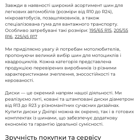
Завжди в наявності широкий асортимент шин для
легкових автомобілів (розміри від R10 до R24),
мікроавтобусів, позашляховиків, а також
спеціалізована гума для вантажного транспорту.
Особливо затребувані такі розміри:
195/65 R15
,
205/55
R16
,
225/45 R17
Ми приділяємо увагу й потребам мотолюбителів,
пропонуючи великий вибір шин для мотоциклів і
квадроциклів. Кожна категорія представлена
продукцією перевірених виробників із різними
характеристиками зчеплення, зносостійкості та
керованості.
Диски — це окремий напрям нашої діяльності. Ми
реалізуємо литі, ковані та штамповані диски діаметром
від R13 до R23 у різноманітних сучасних дизайнах.
Купити диски у Дніпрі можна як окремо, так і в готових
комплектах із шинами, що забезпечує додаткову
економію та гарантію ідеальної сумісності.
Зручність покупки та сервісу