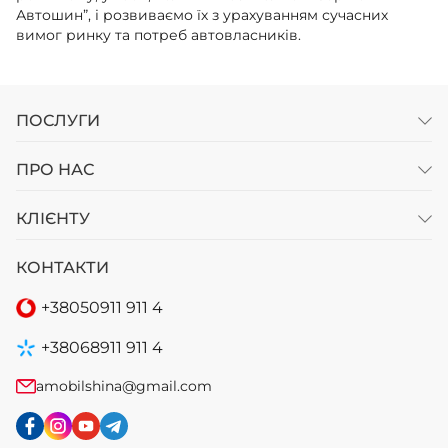
Автошин”, і розвиваємо їх з урахуванням сучасних
вимог ринку та потреб автовласників.
ПОСЛУГИ
ПРО НАС
КЛІЄНТУ
КОНТАКТИ
+38
050
911 911 4
+38
068
911 911 4
amobilshina@gmail.com