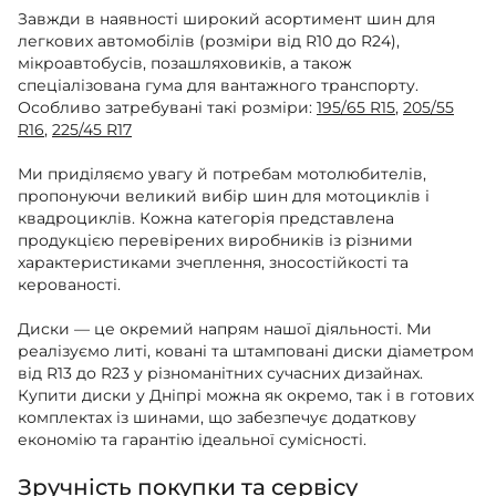
Завжди в наявності широкий асортимент шин для
легкових автомобілів (розміри від R10 до R24),
мікроавтобусів, позашляховиків, а також
спеціалізована гума для вантажного транспорту.
Особливо затребувані такі розміри:
195/65 R15
,
205/55
R16
,
225/45 R17
Ми приділяємо увагу й потребам мотолюбителів,
пропонуючи великий вибір шин для мотоциклів і
квадроциклів. Кожна категорія представлена
продукцією перевірених виробників із різними
характеристиками зчеплення, зносостійкості та
керованості.
Диски — це окремий напрям нашої діяльності. Ми
реалізуємо литі, ковані та штамповані диски діаметром
від R13 до R23 у різноманітних сучасних дизайнах.
Купити диски у Дніпрі можна як окремо, так і в готових
комплектах із шинами, що забезпечує додаткову
економію та гарантію ідеальної сумісності.
Зручність покупки та сервісу