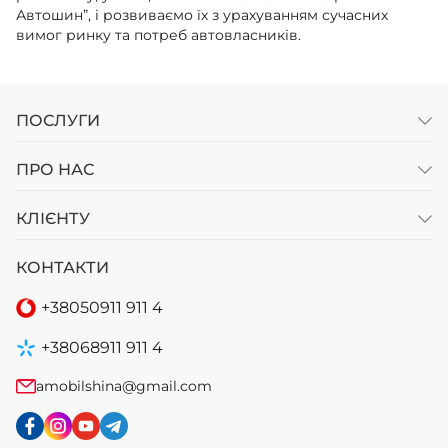
Автошин”, і розвиваємо їх з урахуванням сучасних
вимог ринку та потреб автовласників.
ПОСЛУГИ
ПРО НАС
КЛІЄНТУ
КОНТАКТИ
+38
050
911 911 4
+38
068
911 911 4
amobilshina@gmail.com