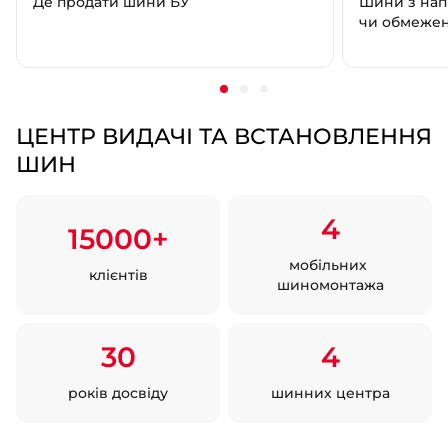
Де продати шини БУ
Шини з нап
чи обмеже
ЦЕНТР ВИДАЧІ ТА ВСТАНОВЛЕННЯ
ШИН
4
15000+
мобільних
клієнтів
шиномонтажа
30
4
років досвіду
шинних центра