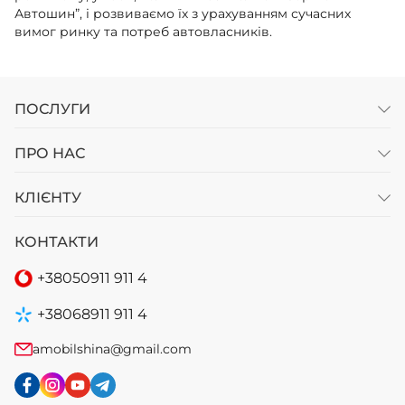
Автошин”, і розвиваємо їх з урахуванням сучасних
вимог ринку та потреб автовласників.
ПОСЛУГИ
ПРО НАС
КЛІЄНТУ
КОНТАКТИ
+38
050
911 911 4
+38
068
911 911 4
amobilshina@gmail.com