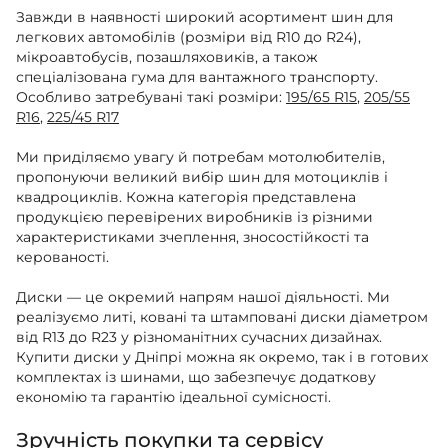
Завжди в наявності широкий асортимент шин для
легкових автомобілів (розміри від R10 до R24),
мікроавтобусів, позашляховиків, а також
спеціалізована гума для вантажного транспорту.
Особливо затребувані такі розміри:
195/65 R15
,
205/55
R16
,
225/45 R17
Ми приділяємо увагу й потребам мотолюбителів,
пропонуючи великий вибір шин для мотоциклів і
квадроциклів. Кожна категорія представлена
продукцією перевірених виробників із різними
характеристиками зчеплення, зносостійкості та
керованості.
Диски — це окремий напрям нашої діяльності. Ми
реалізуємо литі, ковані та штамповані диски діаметром
від R13 до R23 у різноманітних сучасних дизайнах.
Купити диски у Дніпрі можна як окремо, так і в готових
комплектах із шинами, що забезпечує додаткову
економію та гарантію ідеальної сумісності.
Зручність покупки та сервісу