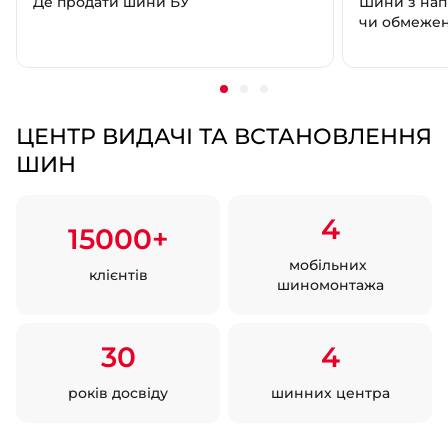
Де продати шини БУ
Шини з нап
чи обмеже
ЦЕНТР ВИДАЧІ ТА ВСТАНОВЛЕННЯ
ШИН
4
15000+
мобільних
клієнтів
шиномонтажа
30
4
років досвіду
шинних центра