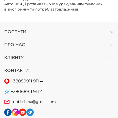
Автошин”, і розвиваємо їх з урахуванням сучасних
вимог ринку та потреб автовласників.
ПОСЛУГИ
ПРО НАС
КЛІЄНТУ
КОНТАКТИ
+38
050
911 911 4
+38
068
911 911 4
amobilshina@gmail.com