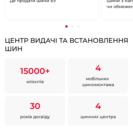
Де продати шини БУ
Шини з нап
чи обмеже
ЦЕНТР ВИДАЧІ ТА ВСТАНОВЛЕННЯ
ШИН
4
15000+
мобільних
клієнтів
шиномонтажа
30
4
років досвіду
шинних центра