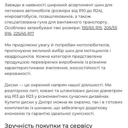
Завжди в наявності широкий асортимент шин для
легкових автомобілів (розміри від R10 до R24),
мікроавтобусів, позашляховиків, а також
спеціалізована гума для вантажного транспорту.
Особливо затребувані такі розміри:
195/65 R15
,
205/55
R16
,
225/45 R17
Ми приділяємо увагу й потребам мотолюбителів,
пропонуючи великий вибір шин для мотоциклів і
квадроциклів. Кожна категорія представлена
продукцією перевірених виробників із різними
характеристиками зчеплення, зносостійкості та
керованості.
Диски — це окремий напрям нашої діяльності. Ми
реалізуємо литі, ковані та штамповані диски діаметром
від R13 до R23 у різноманітних сучасних дизайнах.
Купити диски у Дніпрі можна як окремо, так і в готових
комплектах із шинами, що забезпечує додаткову
економію та гарантію ідеальної сумісності.
Зручність покупки та сервісу